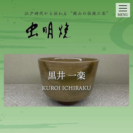
MENU
黒井 一楽
KUROI ICHIRAKU