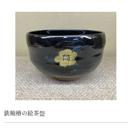
鉄釉椿の絵茶盌