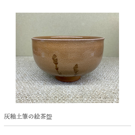
灰釉土筆の絵茶盌