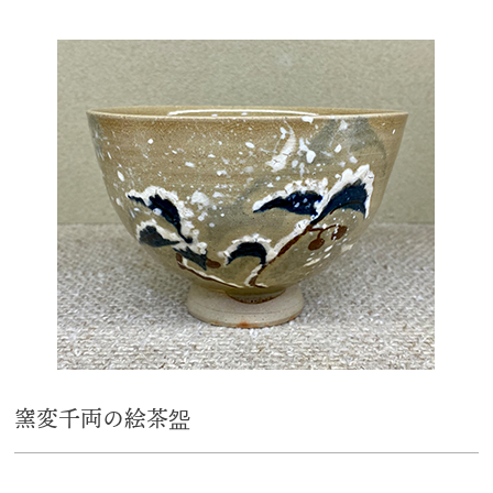
窯変千両の絵茶盌