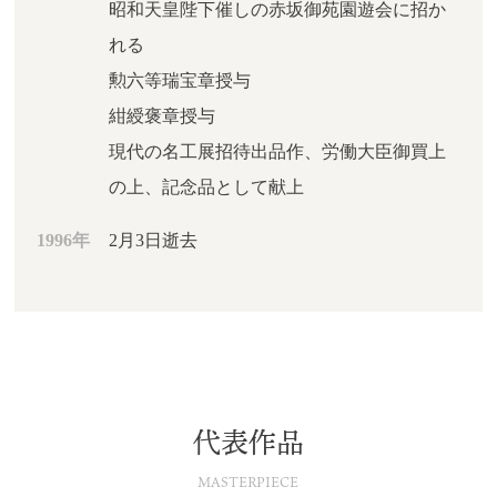
昭和天皇陛下催しの赤坂御苑園遊会に招か
れる
勲六等瑞宝章授与
紺綬褒章授与
現代の名工展招待出品作、労働大臣御買上
の上、記念品として献上
1996年
2月3日逝去
代表作品
MASTERPIECE