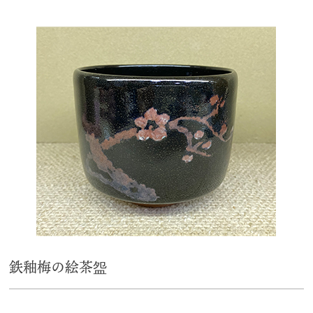
鉄釉梅の絵茶盌