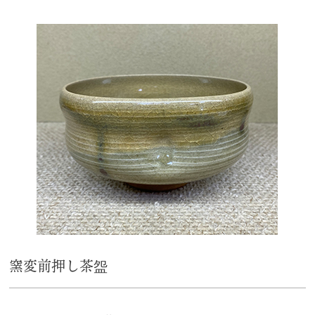
窯変前押し茶盌