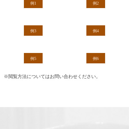
例1
例2
資料のご送付に利用いたします。
個人情報の第三者への開示・提供の禁止
当窯は、お客様よりお預かりした個人情報を適切に管理
例3
例4
し、次のいずれかに該当する場合を除き、個人情報を第三
者に開示いたしません。
・お客様の同意がある場合
例5
例6
・お客様が希望されるサービスを行なうために弊社が業務
を委託する業者に対して開示する場合
※閲覧方法についてはお問い合わせください。
・法令に基づき開示することが必要である場合
個人情報の安全対策
当窯は、個人情報の正確性及び安全性確保のために、セキ
ュリティに万全の対策を講じています。