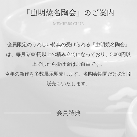
ご本人の照会
「虫明焼名陶会」のご案内
お客様がご本人の個人情報の照会・修正・削除などをご希
望される場合には、ご本人であることを確認の上、対応さ
MEMBERS CLUB
せていただきます。
会員限定のうれしい特典の受けられる「虫明焼名陶会」
法令、規範の遵守と見直し
は、毎月5,000円以上の積み立てになっており、5,000円以
当窯は、保有する個人情報に関して適用される日本の法
上でしたら掛け金はご自由です。
令、その他規範を遵守するとともに、本ポリシーの内容を
今年の新作を多数展示即売します。名陶会期間だけの割引
適宜見直し、その改善に努めます。
販売もいたします。
お問い合わせ
当窯の個人情報の取扱に関するお問い合せは下記までご連
会員特典
絡ください。
株式会社 虫明焼窯元
〒701-4501 岡山県瀬戸内市邑久町虫明4493-1