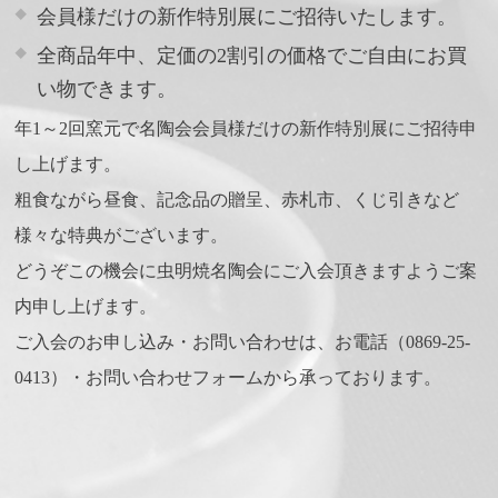
TEL:0869-25-0413
会員様だけの新作特別展にご招待いたします。
Mail:info@musi.co.jp
全商品年中、定価の2割引の価格でご自由にお買
い物できます。
年1～2回窯元で名陶会会員様だけの新作特別展にご招待申
し上げます。
粗食ながら昼食、記念品の贈呈、赤札市、くじ引きなど
様々な特典がございます。
どうぞこの機会に虫明焼名陶会にご入会頂きますようご案
内申し上げます。
ご入会のお申し込み・お問い合わせは、お電話（0869-25-
0413）・お問い合わせフォームから承っております。