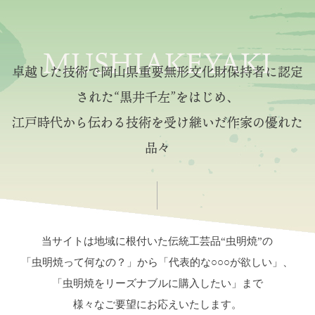
MUSHIAKEYAKI
卓越した技術で岡山県重要無形文化財保持者に認定
された“黒井千左”をはじめ、
江戸時代から伝わる技術を受け継いだ作家の優れた
品々
当サイトは地域に根付いた伝統工芸品“虫明焼”の
「虫明焼って何なの？」から「代表的な○○○が欲しい」、
「虫明焼をリーズナブルに購入したい」まで
様々なご要望にお応えいたします。