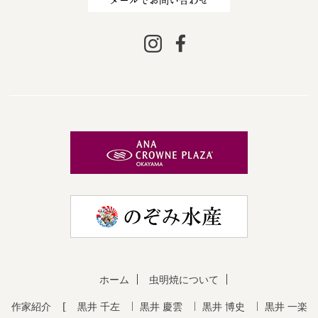
ホーム
虫明焼について
作家紹介
黒井 千左
黒井 慶雲
黒井 博史
黒井 一楽