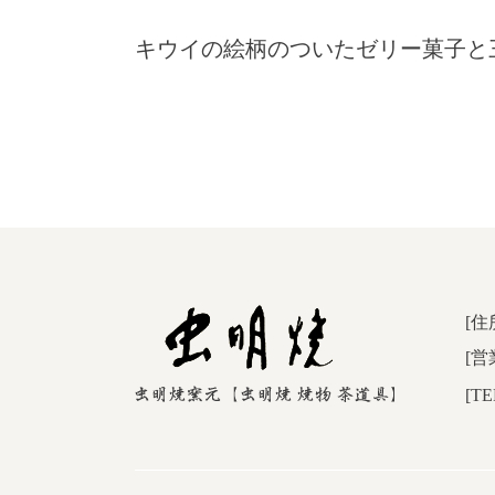
キウイの絵柄のついたゼリー菓子と
[住
[営
[TE