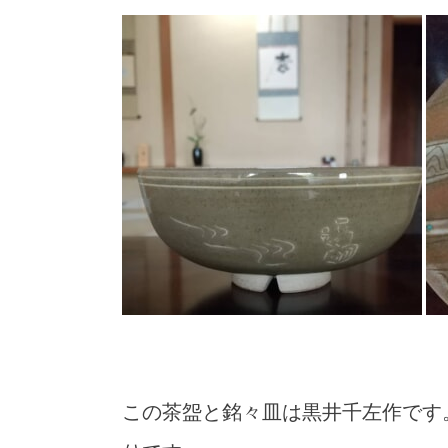
この茶盌と銘々皿は黒井千左作です