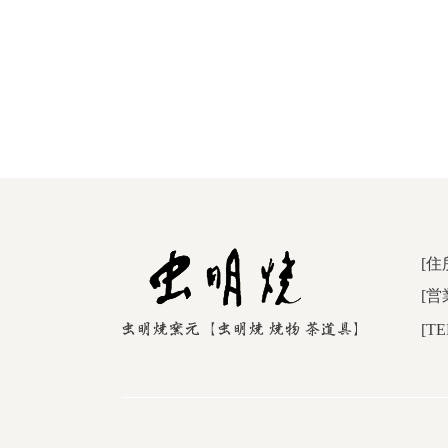
[住
[営
[TE