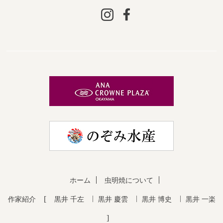
ホーム
虫明焼について
作家紹介
黒井 千左
黒井 慶雲
黒井 博史
黒井 一楽