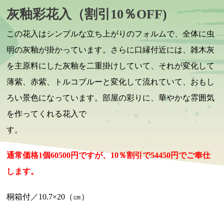
灰釉彩花入（割引10％OFF)
この花入はシンプルな立ち上がりのフォルムで、全体に虫
明の灰釉が掛かっています。さらに口縁付近には、雑木灰
を主原料にした灰釉を二重掛けしていて、それが変化して
薄紫、赤紫、トルコブルーと変化して流れていて、おもし
ろい景色になっています。部屋の彩りに、華やかな雰囲気
を作ってくれる花入で
す。
通常価格1個60500円ですが、10％割引で54450円でご奉仕
します。
桐箱付／10.7×20（㎝）